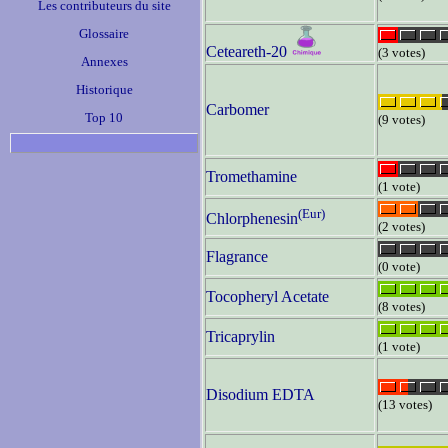
Les contributeurs du site
Glossaire
Ceteareth-20
(3 votes)
Annexes
Historique
Carbomer
Top 10
(9 votes)
Tromethamine
(1 vote)
(Eur)
Chlorphenesin
(2 votes)
Flagrance
(0 vote)
Tocopheryl Acetate
(8 votes)
Tricaprylin
(1 vote)
Disodium EDTA
(13 votes)