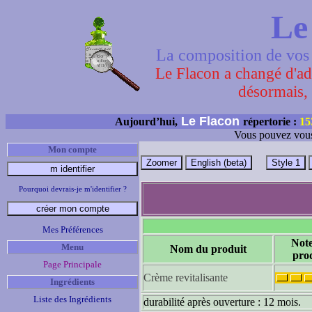
Le
La composition de vos 
Le Flacon a changé d'adr
désormais, 
Le Flacon
Aujourd’hui,
répertorie :
15
Vous pouvez vous
Mon compte
Pourquoi devrais-je m'identifier ?
Mes Préférences
Not
Menu
Nom du produit
pro
Page Principale
Crème revitalisante
Ingrédients
Liste des Ingrédients
durabilité après ouverture : 12 mois.