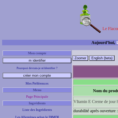
Le Flacon
L
Aujourd’hui,
Mon compte
Pourquoi devrais-je m'identifier ?
Mes Préférences
Menu
Nom du produ
Page Principale
VItamin E Creme de jour 
Ingrédients
Liste des Ingrédients
durabilité après ouverture 
Les Allergènes selon le DIMDI