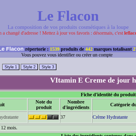
Le Flacon
La composition de vos produits cosmétiques à la loupe
 a changé d'adresse ! Mettez à jour vos favoris : désormais, c'est
leflac
e Flacon
répertorie :
1539
produits de
442
marques totalisant
2
Vous pouvez vous identifier ou créer un compte
VItamin E Creme de jour h
Fiche d'identité du produit
Note du
Nombre
it
Catégorie d
produit
d'ingrédients
hydratante
37
Crème Hydratante
: 12 mois.
Liste des ingrédients contenus dans 