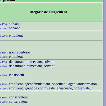
Catégorie de l'ingrédient
solvant
re 1996 :
solvant
re 2006 :
émollient
re 2006 :
non répertorié
re 1996 :
émollient
re 2006 :
dénaturant
,
humectant
,
solvant
re 1996 :
dénaturant
,
humectant
,
solvant
re 2006 :
tensioactif
re 2006 :
émollient
,
agent émulsifiant
,
opacifiant
,
agent anticorrosion
re 1996 :
émollient
,
agent de contrôle de la viscosité
,
conservateur
re 2006 :
conservateur
re 1996 :
conservateur
re 2006 :