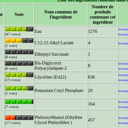
Nombre de
Nom commun de
produits
nt
Note
l'ingrédient
contenant cet
ingrédient
Inventai
Eau
1276
(47 votes)
Inventai
C12-15 Alkyl Lactate
4
Inventai
(1 vote)
Diheptyl Succinate
1
(0 vote)
Bis-Diglyceryl
Inventai
8
Polyacyladipate-2
(0 vote)
Inventai
Inventai
Glycérine (E422)
836
(15 votes)
Inventai
e
Potassium Cetyl Phosphate
20
Inventai
(1 vote)
Inventai
164
(7 votes)
Inventai
Phénoxyéthanol (Ethylène
Inventai
457
Glycol Phényléther )
(17 votes)
Inventai