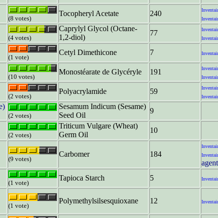
Inventai
Tocopheryl Acetate
240
(8 votes)
Inventai
Caprylyl Glycol (Octane-
Inventai
77
1,2-diol)
(4 votes)
Inventai
Cetyl Dimethicone
7
Inventai
(1 vote)
Inventai
Monostéarate de Glycéryle
191
(10 votes)
Inventai
Inventai
Polyacrylamide
59
(2 votes)
Inventai
e)
Sesamum Indicum (Sesame)
9
Seed Oil
(2 votes)
Triticum Vulgare (Wheat)
10
Germ Oil
(2 votes)
Inventai
Carbomer
184
Inventai
(9 votes)
agent
Tapioca Starch
5
Inventai
(1 vote)
Polymethylsilsesquioxane
12
Inventai
(1 vote)