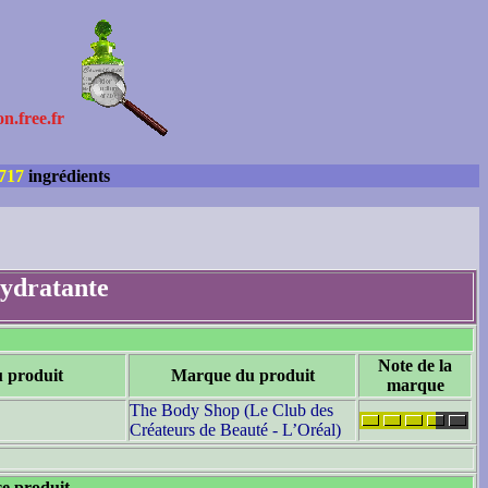
on.free.fr
717
ingrédients
ydratante
Note de la
u produit
Marque du produit
marque
The Body Shop (Le Club des
Créateurs de Beauté - L’Oréal)
ce produit