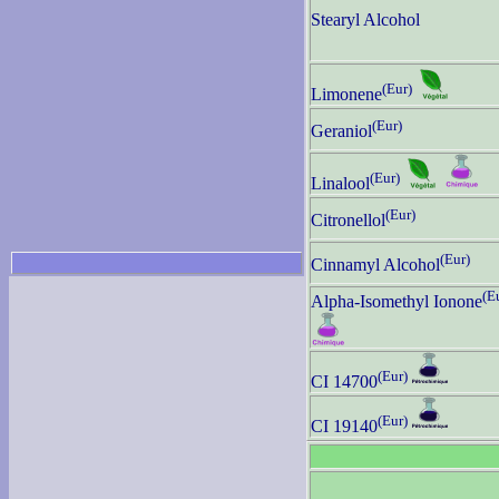
Stearyl Alcohol
(Eur)
Limonene
(Eur)
Geraniol
(Eur)
Linalool
(Eur)
Citronellol
(Eur)
Cinnamyl Alcohol
(E
Alpha-Isomethyl Ionone
(Eur)
CI 14700
(Eur)
CI 19140