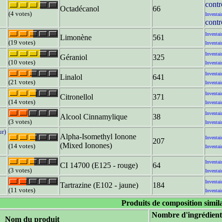
contr
Octadécanol
66
(4 votes)
Inventai
contr
Inventai
Limonène
561
(19 votes)
Inventai
Inventai
Géraniol
325
(10 votes)
Inventai
Inventai
Linalol
641
(21 votes)
Inventai
Inventai
Citronellol
371
(14 votes)
Inventai
Inventai
Alcool Cinnamylique
38
(3 votes)
Inventai
ur)
Alpha-Isomethyl Ionone
Inventai
207
(Mixed Ionones)
(14 votes)
Inventai
Inventai
CI 14700 (E125 - rouge)
64
(3 votes)
Inventai
Inventai
Tartrazine (E102 - jaune)
184
(11 votes)
Inventai
Produits de composition simil
Nombre d'ingrédient
Nom du produit