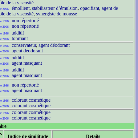
ôle de la viscosité
émollient
,
stabilisateur d’émulsion
,
opacifiant
,
agent de
re 2006 :
ôle de la viscosité
,
synergiste de mousse
non répertorié
re 1996 :
non répertorié
re 2006 :
additif
re 1996 :
tonifiant
re 2006 :
conservateur
,
agent déodorant
re 1996 :
agent déodorant
re 2006 :
additif
re 1996 :
agent masquant
re 2006 :
additif
re 1996 :
agent masquant
re 2006 :
non répertorié
re 1996 :
agent masquant
re 2006 :
colorant cosmétique
re 1996 :
colorant cosmétique
re 2006 :
colorant cosmétique
re 1996 :
colorant cosmétique
re 2006 :
aire
s
Indice de similitude
Details