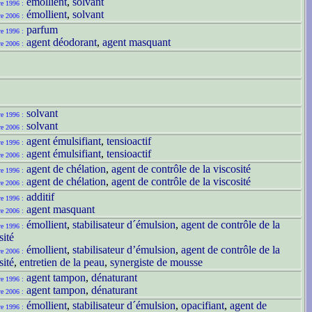
émollient
,
solvant
re 1996 :
émollient
,
solvant
re 2006 :
parfum
re 1996 :
agent déodorant
,
agent masquant
re 2006 :
solvant
re 1996 :
solvant
re 2006 :
agent émulsifiant
,
tensioactif
re 1996 :
agent émulsifiant
,
tensioactif
re 2006 :
agent de chélation
,
agent de contrôle de la viscosité
re 1996 :
agent de chélation
,
agent de contrôle de la viscosité
re 2006 :
additif
re 1996 :
agent masquant
re 2006 :
émollient
,
stabilisateur d´émulsion
,
agent de contrôle de la
re 1996 :
sité
émollient
,
stabilisateur d’émulsion
,
agent de contrôle de la
re 2006 :
sité
,
entretien de la peau
,
synergiste de mousse
agent tampon
,
dénaturant
re 1996 :
agent tampon
,
dénaturant
re 2006 :
émollient
,
stabilisateur d´émulsion
,
opacifiant
,
agent de
re 1996 :