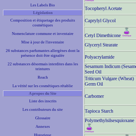
Les Labels Bio
Tocopheryl Acetate
Législation
Composition et étiquetage des produits
Caprylyl Glycol
cosmétiques
Nomenclature commune et inventaire
Cetyl Dimethicone
Mise à jour de l'inventaire
Glyceryl Stearate
26 substances parfumantes allergènes dont la
présence doit être signalée
Polyacrylamide
22 substances désormais interdites dans les
Sesamum Indicum (Sesam
teintures
Seed Oil
Reach
Triticum Vulgare (Wheat)
Germ Oil
La vérité sur les cosmétiques rétablie
A propos du Site
Carbomer
Liste des inscrits
Les contributeurs du site
Tapioca Starch
Glossaire
Polymethylsilsesquioxane
Annexes
Historique