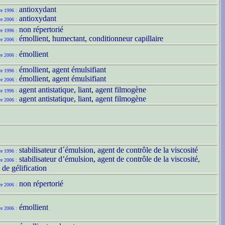
antioxydant
re 1996 :
antioxydant
re 2006 :
non répertorié
re 1996 :
émollient
,
humectant
,
conditionneur capillaire
re 2006 :
émollient
re 2006 :
émollient
,
agent émulsifiant
re 1996 :
émollient
,
agent émulsifiant
re 2006 :
agent antistatique
,
liant
,
agent filmogène
re 1996 :
agent antistatique
,
liant
,
agent filmogène
re 2006 :
stabilisateur d´émulsion
,
agent de contrôle de la viscosité
re 1996 :
stabilisateur d’émulsion
,
agent de contrôle de la viscosité
,
re 2006 :
 de gélification
non répertorié
re 2006 :
émollient
re 2006 :