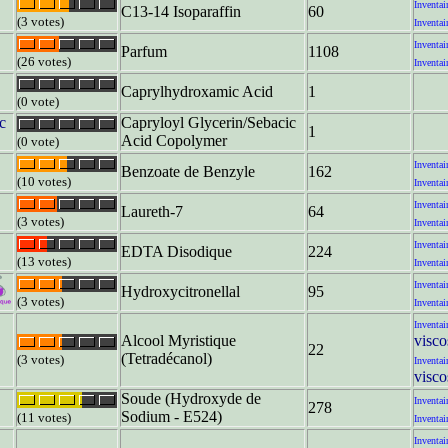
Inventai
C13-14 Isoparaffin
60
(3 votes)
Inventai
Inventai
Parfum
1108
(26 votes)
Inventai
Caprylhydroxamic Acid
1
(0 vote)
c
Capryloyl Glycerin/Sebacic
1
Acid Copolymer
(0 vote)
Inventai
Benzoate de Benzyle
162
(10 votes)
Inventai
Inventai
Laureth-7
64
(3 votes)
Inventai
Inventai
EDTA Disodique
224
(13 votes)
Inventai
Inventai
Hydroxycitronellal
95
(3 votes)
Inventai
Inventai
Alcool Myristique
visco
22
(Tetradécanol)
(3 votes)
Inventai
visco
Soude (Hydroxyde de
Inventai
278
Sodium - E524)
(11 votes)
Inventai
Inventai