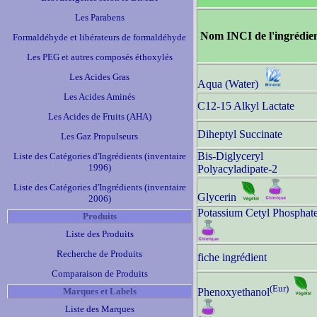
Les Parabens
Nom INCI de l'ingrédie
Formaldéhyde et libérateurs de formaldéhyde
Les PEG et autres composés éthoxylés
Les Acides Gras
Aqua (Water)
Les Acides Aminés
C12-15 Alkyl Lactate
Les Acides de Fruits (AHA)
Diheptyl Succinate
Les Gaz Propulseurs
Bis-Diglyceryl
Liste des Catégories d'Ingrédients (inventaire
1996)
Polyacyladipate-2
Liste des Catégories d'Ingrédients (inventaire
Glycerin
2006)
Potassium Cetyl Phosphat
Produits
Liste des Produits
Recherche de Produits
fiche ingrédient
Comparaison de Produits
(Eur)
Marques et Labels
Phenoxyethanol
Liste des Marques