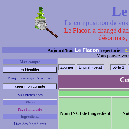
Le
La composition de vos 
Le Flacon a changé d'adr
désormais, 
Le Flacon
Aujourd’hui,
répertorie :
15
Vous pouvez vous
Mon compte
Ce
Pourquoi devrais-je m'identifier ?
Mes Préférences
Menu
Page Principale
Nom INCI de l'ingrédient
No
Ingrédients
Liste des Ingrédients