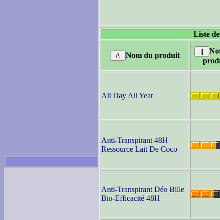
Liste de
No
Nom du produit
prod
All Day All Year
Anti-Transpirant 48H
Ressource Lait De Coco
Anti-Transpirant Déo Bille
Bio-Efficacité 48H