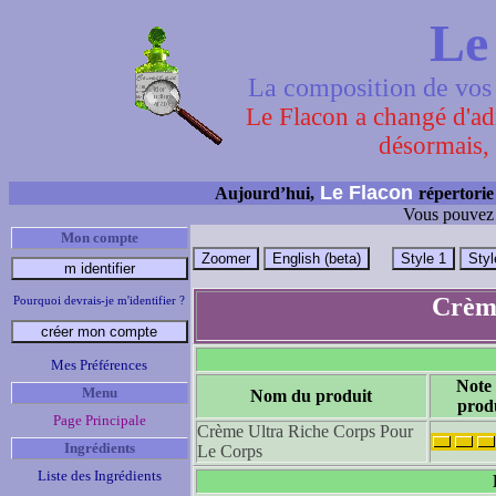
Le
La composition de vos 
Le Flacon a changé d'adr
désormais, 
Le Flacon
Aujourd’hui,
répertorie
Vous pouvez 
Mon compte
Crème
Pourquoi devrais-je m'identifier ?
Mes Préférences
Note
Menu
Nom du produit
prod
Page Principale
Crème Ultra Riche Corps Pour
Ingrédients
Le Corps
Liste des Ingrédients