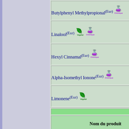
(Eur)
Butylphenyl Methylpropional
(Eur)
Linalool
(Eur)
Hexyl Cinnamal
(Eur)
Alpha-Isomethyl Ionone
(Eur)
Limonene
Nom du produit