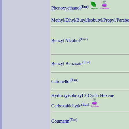
(Eur)
Phenoxyethanol
Methyl/Ethyl/Butyl/Isobutyl/Propyl/Parab
(Eur)
Benzyl Alcohol
(Eur)
Benzyl Benzoate
(Eur)
Citronellol
Hydroxyisohexyl 3-Cyclo Hexene
(Eur)
Carboxaldehyde
(Eur)
Coumarin