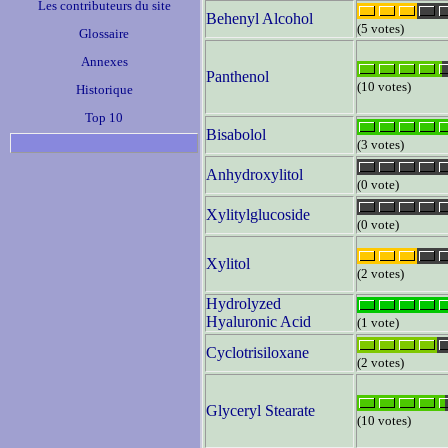
Les contributeurs du site
Behenyl Alcohol
(5 votes)
Glossaire
Annexes
Panthenol
(10 votes)
Historique
Top 10
Bisabolol
(3 votes)
Anhydroxylitol
(0 vote)
Xylitylglucoside
(0 vote)
Xylitol
(2 votes)
Hydrolyzed
Hyaluronic Acid
(1 vote)
Cyclotrisiloxane
(2 votes)
Glyceryl Stearate
(10 votes)