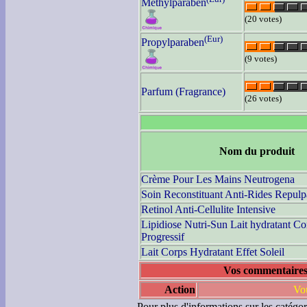
Methylparaben
(20 votes)
(Eur)
Propylparaben
(9 votes)
Parfum (Fragrance)
(26 votes)
Nom du produit
Crème Pour Les Mains Neutrogena
Soin Reconstituant Anti-Rides Repulp
Retinol Anti-Cellulite Intensive
Lipidiose Nutri-Sun Lait hydratant Co
Progressif
Lait Corps Hydratant Effet Soleil
Vos commentaires
Action
Vou
Pour plus d'informations sur les catégor