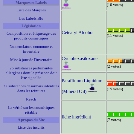
Marques et Labels
(10 votes)
Liste des Marques
Les Labels Bio
Législation
Cetearyl Alcohol
Composition et étiquetage des
(11 votes)
produits cosmétiques
Nomenclature commune et
inventaire
Cyclohexasiloxane
Mise à jour de l'inventaire
(2 votes)
26 substances parfumantes
allergènes dont la présence doit
être signalée
Paraffinum Liquidum
22 substances désormais interdites
(15 votes)
dans les teintures
(Mineral Oil)
Reach
La vérité sur les cosmétiques
rétablie
fiche ingrédient
A propos du Site
(7 votes)
Liste des inscrits