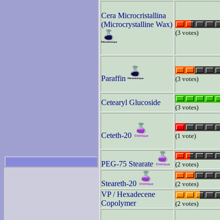
Cera Microcristallina
(Microcrystalline Wax)
(3 votes)
Paraffin
(3 votes)
Cetearyl Glucoside
(3 votes)
Ceteth-20
(1 vote)
PEG-75 Stearate
(2 votes)
Steareth-20
(2 votes)
VP / Hexadecene
Copolymer
(2 votes)