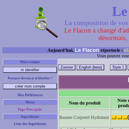
Le
La composition de vos 
Le Flacon a changé d'adr
désormais, 
Le Flacon
Aujourd’hui,
répertorie :
15
Vous pouvez vous
Mon compte
Pourquoi devrais-je m'identifier ?
Mes Préférences
Note 
Menu
Nom du produit
produ
Page Principale
Ingrédients
Baume Corporel Hydratant
Liste des Ingrédients