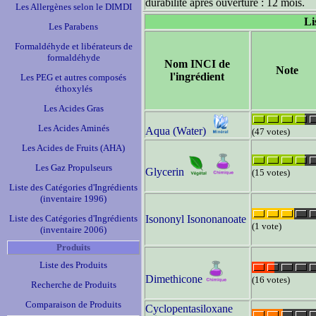
durabilité après ouverture : 12 mois.
Les Allergènes selon le DIMDI
Li
Les Parabens
Formaldéhyde et libérateurs de
formaldéhyde
Nom INCI de
Note
l'ingrédient
Les PEG et autres composés
éthoxylés
Les Acides Gras
Les Acides Aminés
Aqua (Water)
(47 votes)
Les Acides de Fruits (AHA)
Les Gaz Propulseurs
Glycerin
(15 votes)
Liste des Catégories d'Ingrédients
(inventaire 1996)
Liste des Catégories d'Ingrédients
Isononyl Isononanoate
(1 vote)
(inventaire 2006)
Produits
Liste des Produits
Dimethicone
(16 votes)
Recherche de Produits
Comparaison de Produits
Cyclopentasiloxane