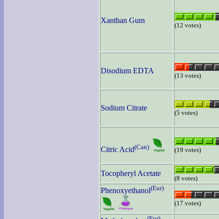
Xanthan Gum
(12 votes)
Disodium EDTA
(13 votes)
Sodium Citrate
(5 votes)
(Can)
Citric Acid
(19 votes)
Tocopheryl Acetate
(8 votes)
(Eur)
Phenoxyethanol
(17 votes)
(Eur)