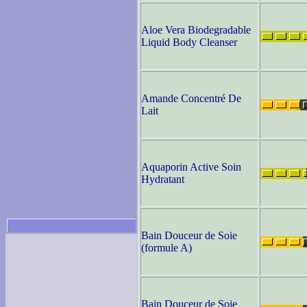
Aloe Vera Biodegradable
Liquid Body Cleanser
Amande Concentré De
Lait
Aquaporin Active Soin
Hydratant
Bain Douceur de Soie
(formule A)
Bain Douceur de Soie