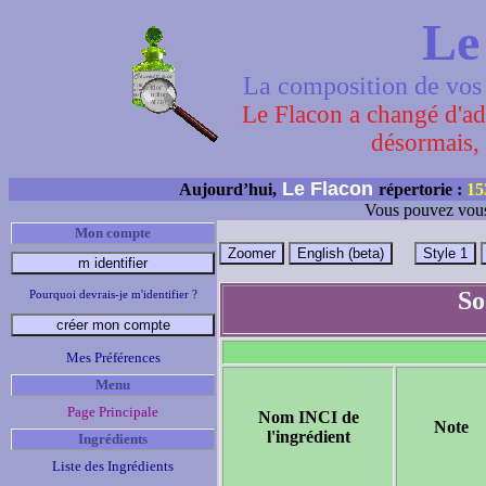
Le
La composition de vos 
Le Flacon a changé d'adr
désormais, 
Le Flacon
Aujourd’hui,
répertorie :
15
Vous pouvez vous
Mon compte
So
Pourquoi devrais-je m'identifier ?
Mes Préférences
Menu
Page Principale
Nom INCI de
Note
l'ingrédient
Ingrédients
Liste des Ingrédients