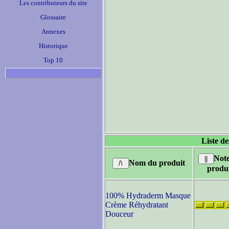
Les contributeurs du site
Glossaire
Annexes
Historique
Top 10
Liste de
Not
Nom du produit
produ
100% Hydraderm Masque
Crème Réhydratant
Douceur