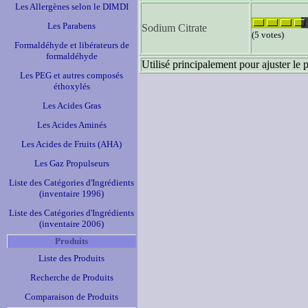
Les Allergènes selon le DIMDI
Les Parabens
Sodium Citrate
(5 votes)
Formaldéhyde et libérateurs de
formaldéhyde
Utilisé principalement pour ajuster le 
Les PEG et autres composés
éthoxylés
Les Acides Gras
Les Acides Aminés
Les Acides de Fruits (AHA)
Les Gaz Propulseurs
Liste des Catégories d'Ingrédients
(inventaire 1996)
Liste des Catégories d'Ingrédients
(inventaire 2006)
Produits
Liste des Produits
Recherche de Produits
Comparaison de Produits